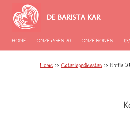
Ga
DE BARISTA KAR
direct
naar
de
HOME
ONZE AGENDA
ONZE BONEN
E
hoofdinhoud
Home
»
Cateringsdiensten
»
Koffie 
K