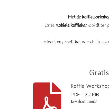
Met de
koffieworksho
Onze
mobiele koffiekar
wordt ter p
Je leert en proeft het verschil tusse
Grati
Koffie Worksho
PDF – 2,2 MB
134 downloads