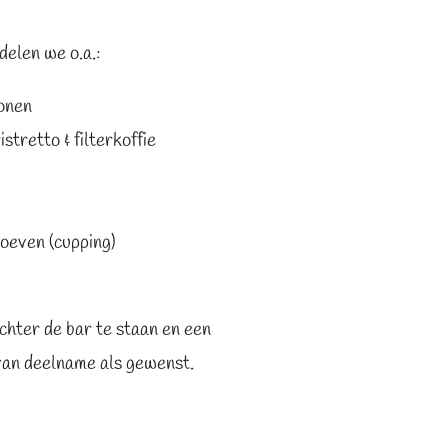
elen we o.a.:
onen
stretto & filterkoffie
oeven (cupping)
chter de bar te staan en een
 van deelname als gewenst.